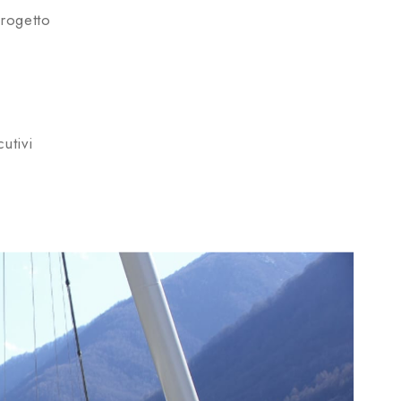
progetto
utivi